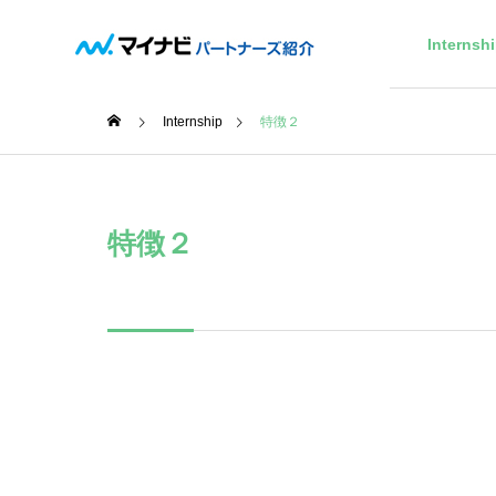
About
Internsh
Internship
特徴２
特徴２