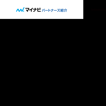
About
Internsh