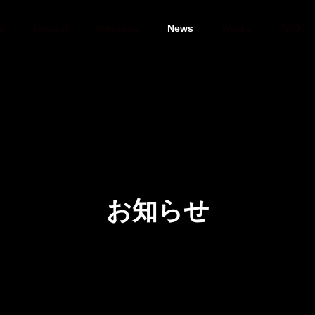
ip
Recruit
Message
News
Works
FAQ
お知らせ